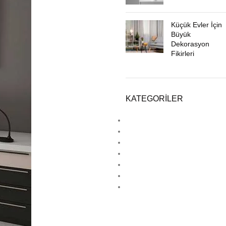
Küçük Evler İçin
Büyük
Dekorasyon
Fikirleri
KATEGORILER
Ahşap Dekorasyon
Deck
Estetik
Hpl
Laminat Parke
Lamine Parke
Lvt