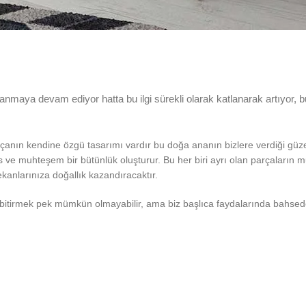
anmaya devam ediyor hatta bu ilgi sürekli olarak katlanarak artıyor, 
nın kendine özgü tasarımı vardır bu doğa ananın bizlere verdiği güzell
as ve muhteşem bir bütünlük oluşturur. Bu her biri ayrı olan parçalar
kanlarınıza doğallık kazandıracaktır.
a bitirmek pek mümkün olmayabilir, ama biz başlıca faydalarında bahsed