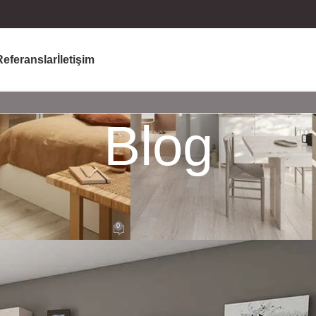
Referanslar
İletişim
Blog
ORASYON
,
ESTETIK
,
LAMINAT PARKE
,
LAMINE PARKE
in Kaplamalarının Faydaları
0