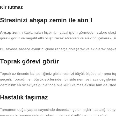
Kir tutmaz
Stresinizi ahşap zemin ile atın !
Ahşap zemin
kaplamaları hiçbir kimyasal işlem görmeden sizlere ulaşt
görevi görür ve negatif etki oluşturacak etkenleri ve elektriği çekerek, si
Bu sayede sadece evinizin içinde rahatça dolaşarak ve ek olarak başka
Toprak görevi görür
Toprak az öncede bahsettiğimiz gibi stresinizi büyük ölçüde alır ama top
geçerli. Toprağın en büyük etkilerinden biriside nem ve hava geçişle
Zemininiz en sıcak yaz günlerinde bile kuru kalmaz aksine tam da istediğ
Hastalık taşımaz
Tamamen doğal yapısı sayesinde dışarıdan gelen hiçbir hastalığı bü
yaşayan bir yapıya sahiptir ortamın yapısal özelliğine uyum sağlar.