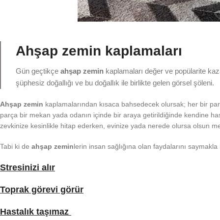
Ahşap zemin kaplamaları
Gün geçtikçe
ahşap zemin
kaplamaları değer ve popülarite kaz
şüphesiz doğallığı ve bu doğallık ile birlikte gelen görsel şöleni.
Ahşap zemin
kaplamalarından kısaca bahsedecek olursak; her bir parça
parça bir mekan yada odanın içinde bir araya getirildiğinde kendine h
zevkinize kesinlikle hitap ederken, evinize yada nerede olursa olsun me
Tabi ki de
ahşap zemin
lerin insan sağlığına olan faydalarını saymakl
Stresinizi alır
Toprak görevi görür
Hastalık taşımaz