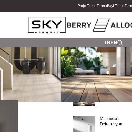
Proje Talep Formu
Bayi Talep For
TR
EN
SON YAZILAR
Yazlık Ev
Dekorasyonu
Minimalist
Dekorasyon