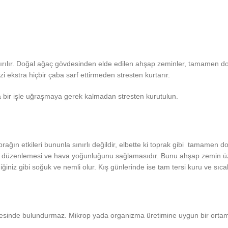
ırılır. Doğal ağaç gövdesinden elde edilen ahşap zeminler, tamamen doğ
zi ekstra hiçbir çaba sarf ettirmeden stresten kurtarır.
 bir işle uğraşmaya gerek kalmadan stresten kurutulun.
rağın etkileri bununla sınırlı değildir, elbette ki toprak gibi tamamen 
rini düzenlemesi ve hava yoğunluğunu sağlamasıdır. Bunu ahşap zemin ü
iniz gibi soğuk ve nemli olur. Kış günlerinde ise tam tersi kuru ve sıcak
nyesinde bulundurmaz. Mikrop yada organizma üretimine uygun bir ort