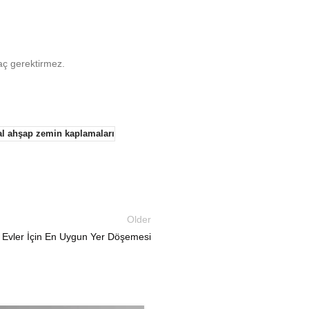
yaç gerektirmez.
l ahşap zemin kaplamaları
Older
k Evler İçin En Uygun Yer Döşemesi