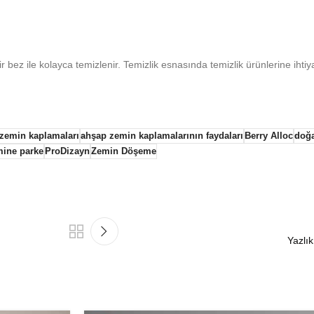
r bez ile kolayca temizlenir. Temizlik esnasında temizlik ürünlerine ihti
zemin kaplamaları
ahşap zemin kaplamalarının faydaları
Berry Alloc
doğa
mine parke
ProDizayn
Zemin Döşeme
Yazlı