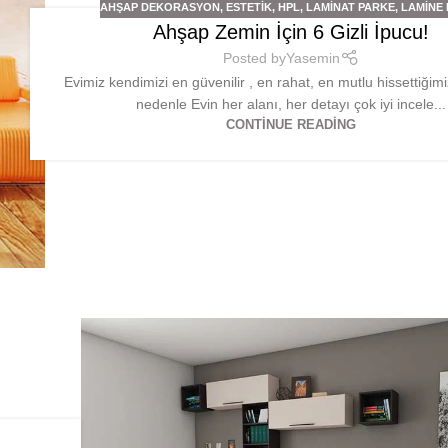
AHŞAP DEKORASYON
,
ESTETIK
,
HPL
,
LAMINAT PARKE
,
LAMINE
Ahşap Zemin İçin 6 Gizli İpucu!
Posted by
Yasemin
Evimiz kendimizi en güvenilir , en rahat, en mutlu hissettiğimi
nedenle Evin her alanı, her detayı çok iyi incele...
CONTINUE READING