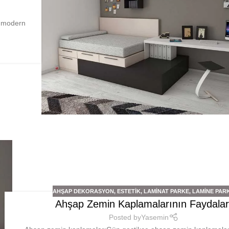
m modern
AHŞAP DEKORASYON
,
ESTETIK
,
LAMINAT PARKE
,
LAMINE PAR
Ahşap Zemin Kaplamalarının Faydalar
Posted by
Yasemin