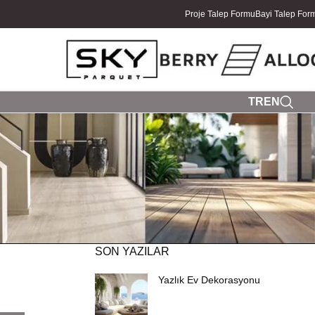
Proje Talep Formu
Bayi Talep For
TR
EN
SON YAZILAR
Yazlık Ev Dekorasyonu