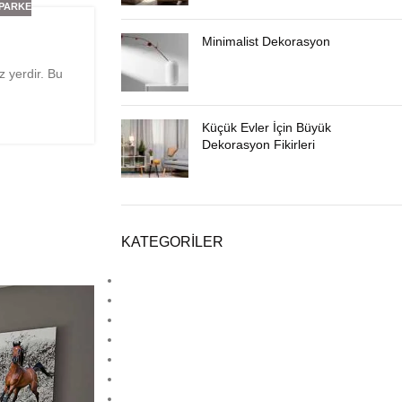
 PARKE
Minimalist Dekorasyon
z yerdir. Bu
Küçük Evler İçin Büyük
Dekorasyon Fikirleri
KATEGORILER
Ahşap Dekorasyon
Deck
Estetik
Hpl
Laminat Parke
Lamine Parke
Lvt