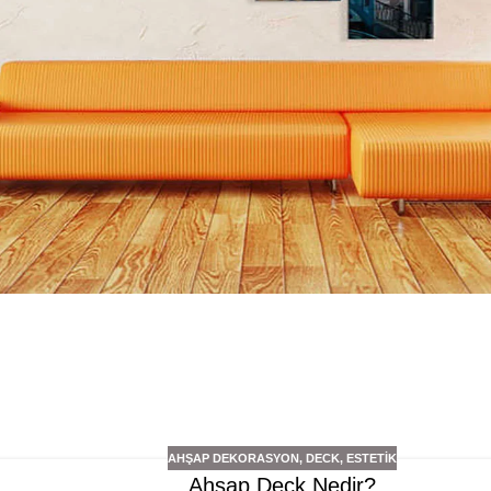
AHŞAP DEKORASYON
,
DECK
,
ESTETIK
Ahşap Deck Nedir?