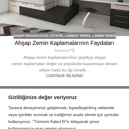
AHŞAP DEKORASYON
,
ESTETIK
,
LAMINAT PARKE
,
LAMINE PARKE
Ahşap Zemin Kaplamalarının Faydaları
Yasemin
Ahşap zemin kaplamalarıGün geçtikçe ahşap
zemin kaplamaları değer ve popülarite kazanmaya devam
ediyor hatta bu ilgi sürekli ...
CONTINUE READING
Gizliliğinize değer veriyoruz
Tarama deneyiminizi geliştirmek, kişiselleştirilmiş reklamlar
Mahmut Şevket Paşa Cd. No 52 Beykoz Istanbul
veya içerikler sunmak ve trafiğimizi analiz etmek için çerezler
+90 216 319 52 07
kullanıyoruz. "Tümünü Kabul Et"e tıklayarak çerez
info@prodizayn.com.tr
kullanımımıza onay vermiş olursunuz.