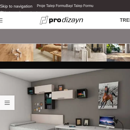
Skip to navigation
Proje Talep Formu
Bayi Talep Formu
Skip to main content
TR
E