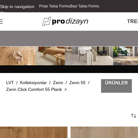
Skip to navigation
Proje Talep Formu
Bayi Talep Formu
Skip to main content
TR
E
LVT
/
Kolleksiyonlar
/
Zen
n /
Zenn 55
/
ÜRÜNLER
Zenn Click Comfort 55 Plank >