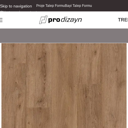
Skip to navigation
Proje Talep Formu
Bayi Talep Formu
Skip to main content
TR
E