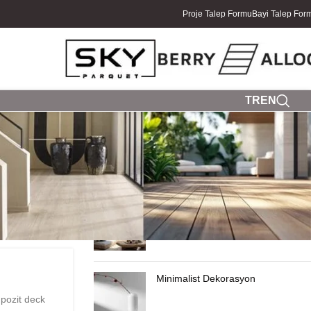
Proje Talep Formu
Bayi Talep For
TR
EN
SON YAZILAR
Yazlık Ev Dekorasyonu
Minimalist Dekorasyon
pozit deck