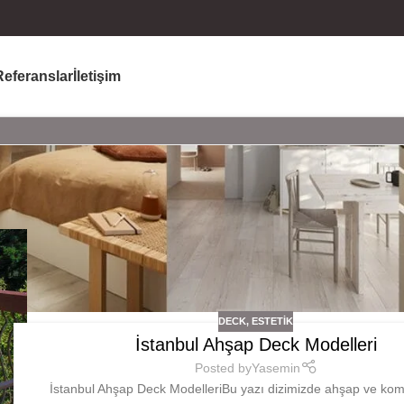
Referanslar
İletişim
DECK
,
ESTETIK
İstanbul Ahşap Deck Modelleri
Posted by
Yasemin
İstanbul Ahşap Deck ModelleriBu yazı dizimizde ahşap ve kom