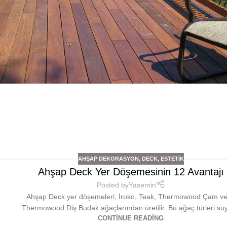
AHŞAP DEKORASYON
,
DECK
,
ESTETIK
Ahşap Deck Yer Döşemesinin 12 Avantajı
Posted by
Yasemin
Ahşap Deck yer döşemeleri; İroko, Teak, Thermowood Çam v
Thermowood Diş Budak ağaçlarından üretilir. Bu ağaç türleri suy
CONTINUE READING