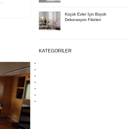
...
Küçük Evler İçin Büyük
Dekorasyon Fikirleri
KATEGORILER
Ahşap Dekorasyon
Deck
Estetik
Hpl
Laminat Parke
Lamine Parke
Lvt