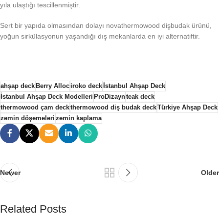
yıla ulaştığı tescillenmiştir.
Sert bir yapıda olmasından dolayı novathermowood dişbudak ürünü,
yoğun sirkülasyonun yaşandığı dış mekanlarda en iyi alternatiftir.
ahşap deck
Berry Alloc
iroko deck
İstanbul Ahşap Deck
İstanbul Ahşap Deck Modelleri
ProDizayn
teak deck
thermowood çam deck
thermowood diş budak deck
Türkiye Ahşap Deck
zemin döşemeleri
zemin kaplama
Newer
Older
Related Posts