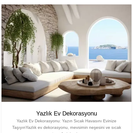
Yazlık Ev Dekorasyonu
Yazlık Ev Dekorasyonu: Yazın Sıcak Havasını Evinize
TaşıyınYazlık ev dekorasyonu, mevsimin neşesini ve sıcak