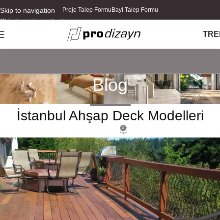
Skip to navigation
Proje Talep Formu
Bayi Talep Formu
Skip to main content
TR
E
Blog
DECK
,
ESTETIK
İstanbul Ahşap Deck Modelleri
0