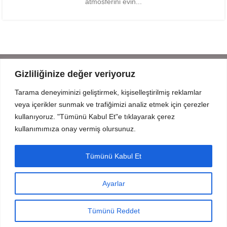
atmosferini evin...
Gizliliğinize değer veriyoruz
Tarama deneyiminizi geliştirmek, kişiselleştirilmiş reklamlar
Mahmut Şevket Paşa Cd. No 52 Beykoz Istanbul
veya içerikler sunmak ve trafiğimizi analiz etmek için çerezler
+90 216 319 52 07
kullanıyoruz. "Tümünü Kabul Et"e tıklayarak çerez
info@prodizayn.com.tr
kullanımımıza onay vermiş olursunuz.
PRODİZAYN
Tümünü Kabul Et
YARDIM
Ayarlar
FORMLAR
© 2025 Tüm Hakları Saklıdır.
InCreaWeb
tarafından oluşturuldu.
Tümünü Reddet
urumsal
Referanslar
Ürünler
İletişim