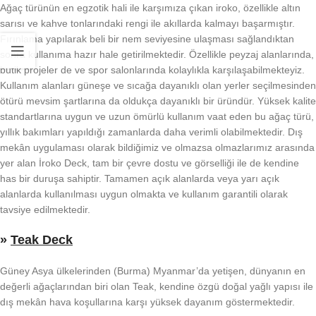
Ağaç türünün en egzotik hali ile karşımıza çıkan iroko, özellikle altın
sarısı ve kahve tonlarındaki rengi ile akıllarda kalmayı başarmıştır.
Fırınlama yapılarak beli bir nem seviyesine ulaşması sağlandıktan
sonra kullanıma hazır hale getirilmektedir. Özellikle peyzaj alanlarında,
butik projeler de ve spor salonlarında kolaylıkla karşılaşabilmekteyiz.
Kullanım alanları güneşe ve sıcağa dayanıklı olan yerler seçilmesinden
ötürü mevsim şartlarına da oldukça dayanıklı bir üründür. Yüksek kalite
standartlarına uygun ve uzun ömürlü kullanım vaat eden bu ağaç türü,
yıllık bakımları yapıldığı zamanlarda daha verimli olabilmektedir. Dış
mekân uygulaması olarak bildiğimiz ve olmazsa olmazlarımız arasında
yer alan İroko Deck, tam bir çevre dostu ve görselliği ile de kendine
has bir duruşa sahiptir. Tamamen açık alanlarda veya yarı açık
alanlarda kullanılması uygun olmakta ve kullanım garantili olarak
tavsiye edilmektedir.
»
Teak Deck
Güney Asya ülkelerinden (Burma) Myanmar’da yetişen, dünyanın en
değerli ağaçlarından biri olan Teak, kendine özgü doğal yağlı yapısı ile
dış mekân hava koşullarına karşı yüksek dayanım göstermektedir.