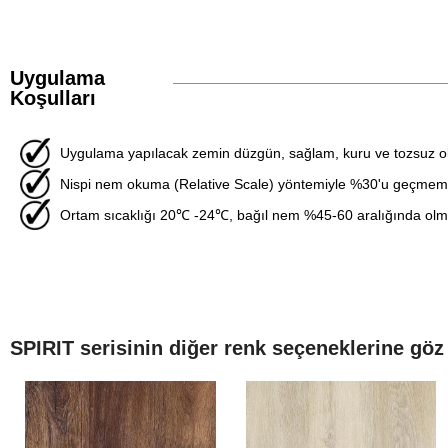
Uygulama
Koşulları
Uygulama yapılacak zemin düzgün, sağlam, kuru ve tozsuz ol
Nispi nem okuma (Relative Scale) yöntemiyle %30'u geçmemel
Ortam sıcaklığı 20℃ -24℃, bağıl nem %45-60 aralığında olma
SPIRIT serisinin diğer renk seçeneklerine göz 