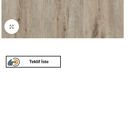
Click to enlarge
Teklif İste