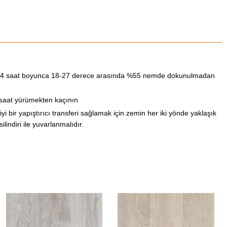
24 saat boyunca 18-27 derece arasında %55 nemde dokunulmadan
saat yürümekten kaçının
 iyi bir yapıştırıcı transferi sağlamak için zemin her iki yönde yaklaşık
ilindiri ile yuvarlanmalıdır.