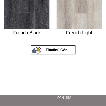
French Black
French Light
Tümünü Gör
YARDIM