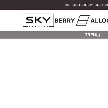
Proje Talep Formu
Bayi Talep For
TR
EN