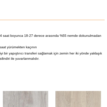
24 saat boyunca 18-27 derece arasında %55 nemde dokunulmadan
saat yürümekten kaçının
 iyi bir yapıştırıcı transferi sağlamak için zemin her iki yönde yaklaşık
ilindiri ile yuvarlanmalıdır.