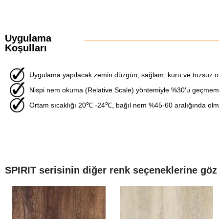
Uygulama
Koşulları
Uygulama yapılacak zemin düzgün, sağlam, kuru ve tozsuz ol
Nispi nem okuma (Relative Scale) yöntemiyle %30'u geçmemel
Ortam sıcaklığı 20℃ -24℃, bağıl nem %45-60 aralığında olma
SPIRIT serisinin diğer renk seçeneklerine göz 