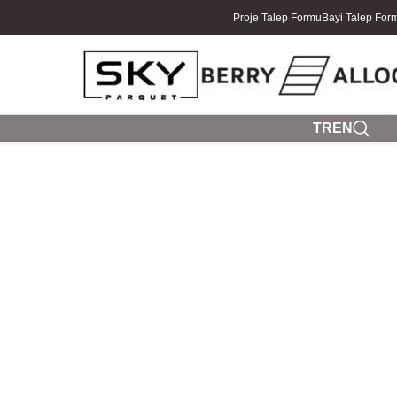
Proje Talep Formu
Bayi Talep For
TR
EN