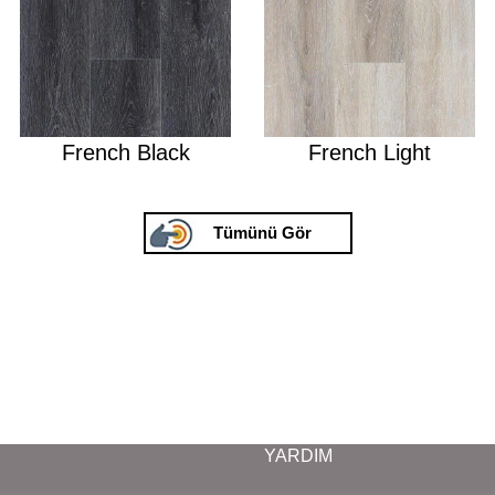
French Black
French Light
Tümünü Gör
YARDIM