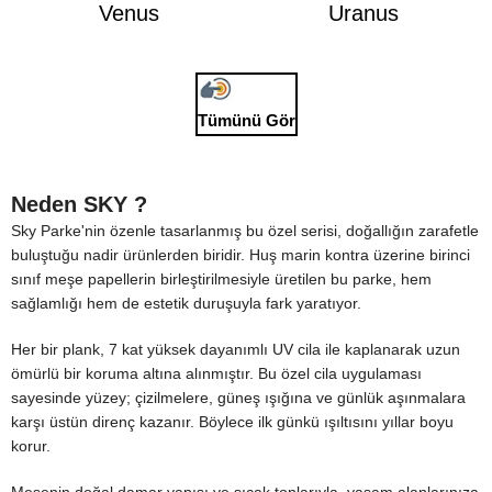
Venus
Uranus
Tümünü Gör
Neden SKY ?
Sky Parke'nin özenle tasarlanmış bu özel serisi, doğallığın zarafetle
buluştuğu nadir ürünlerden biridir. Huş marin kontra üzerine birinci
sınıf meşe papellerin birleştirilmesiyle üretilen bu parke, hem
sağlamlığı hem de estetik duruşuyla fark yaratıyor.
Her bir plank, 7 kat yüksek dayanımlı UV cila ile kaplanarak uzun
ömürlü bir koruma altına alınmıştır. Bu özel cila uygulaması
sayesinde yüzey; çizilmelere, güneş ışığına ve günlük aşınmalara
karşı üstün direnç kazanır. Böylece ilk günkü ışıltısını yıllar boyu
korur.
Meşenin doğal damar yapısı ve sıcak tonlarıyla, yaşam alanlarınıza