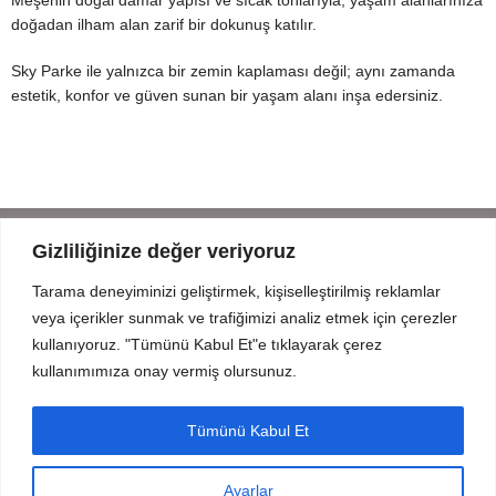
doğadan ilham alan zarif bir dokunuş katılır.
Sky Parke ile yalnızca bir zemin kaplaması değil; aynı zamanda
estetik, konfor ve güven sunan bir yaşam alanı inşa edersiniz.
Gizliliğinize değer veriyoruz
Tarama deneyiminizi geliştirmek, kişiselleştirilmiş reklamlar
Mahmut Şevket Paşa Cd. No 52 Beykoz Istanbul
veya içerikler sunmak ve trafiğimizi analiz etmek için çerezler
+90 216 319 52 07
kullanıyoruz. "Tümünü Kabul Et"e tıklayarak çerez
info@prodizayn.com.tr
kullanımımıza onay vermiş olursunuz.
PRODİZAYN
Tümünü Kabul Et
YARDIM
Ayarlar
FORMLAR