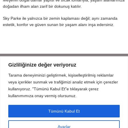
doğadan ilham alan zarif bir dokunuş katılır.
Sky Parke ile yalnızca bir zemin kaplaması değil; aynı zamanda
estetik, konfor ve güven sunan bir yaşam alanı inşa edersiniz.
Gizliliğinize değer veriyoruz
Tarama deneyiminizi geliştirmek, kişiselleştirilmiş reklamlar
Mahmut Şevket Paşa Cd. No 52 Beykoz Istanbul
veya içerikler sunmak ve trafiğimizi analiz etmek için çerezler
+90 216 319 52 07
kullanıyoruz. "Tümünü Kabul Et"e tıklayarak çerez
info@prodizayn.com.tr
kullanımımıza onay vermiş olursunuz.
PRODİZAYN
Tümünü Kabul Et
YARDIM
Ayarlar
FORMLAR