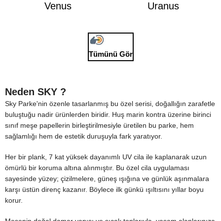
Venus
Uranus
Tümünü Gör
Neden SKY ?
Sky Parke'nin özenle tasarlanmış bu özel serisi, doğallığın zarafetle
buluştuğu nadir ürünlerden biridir. Huş marin kontra üzerine birinci
sınıf meşe papellerin birleştirilmesiyle üretilen bu parke, hem
sağlamlığı hem de estetik duruşuyla fark yaratıyor.
Her bir plank, 7 kat yüksek dayanımlı UV cila ile kaplanarak uzun
ömürlü bir koruma altına alınmıştır. Bu özel cila uygulaması
sayesinde yüzey; çizilmelere, güneş ışığına ve günlük aşınmalara
karşı üstün direnç kazanır. Böylece ilk günkü ışıltısını yıllar boyu
korur.
Meşenin doğal damar yapısı ve sıcak tonlarıyla, yaşam alanlarınıza