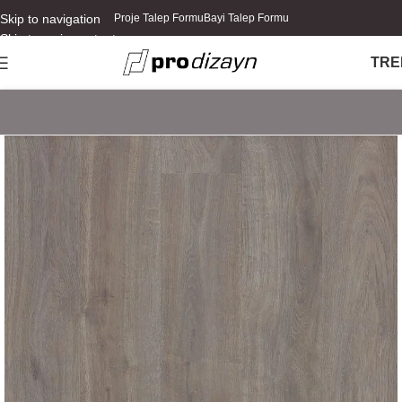
Skip to navigation
Proje Talep Formu
Bayi Talep Formu
Skip to main content
TR
E