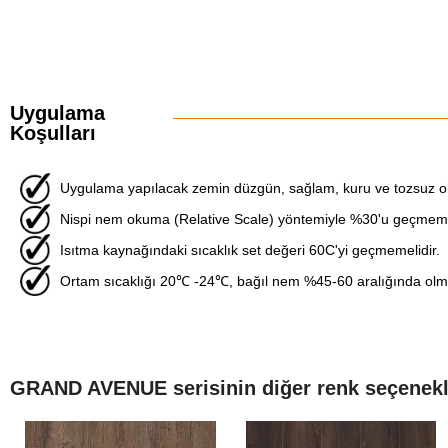
Uygulama
Koşulları
Uygulama yapılacak zemin düzgün, sağlam, kuru ve tozsuz ol
Nispi nem okuma (Relative Scale) yöntemiyle %30'u geçmemel
Isıtma kaynağındaki sıcaklık set değeri 60C'yi geçmemelidir.
Ortam sıcaklığı 20℃ -24℃, bağıl nem %45-60 aralığında olma
GRAND AVENUE serisinin diğer renk seçenekle