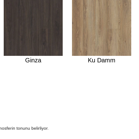
Ginza
Ku Damm
osferin tonunu belirliyor.