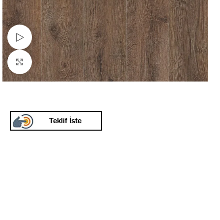
Watch video
Click to enlarge
Teklif İste