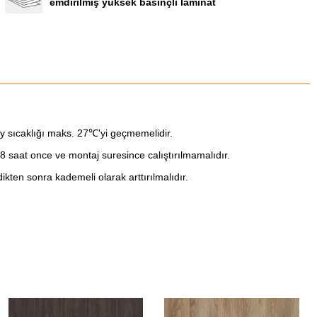
emdirilmiş yüksek basınçlı laminat
 sıcaklığı maks. 27℃'yi geçmemelidir.
8 saat once ve montaj suresince calıştırılmamalıdır.
kten sonra kademeli olarak arttırılmalıdır.