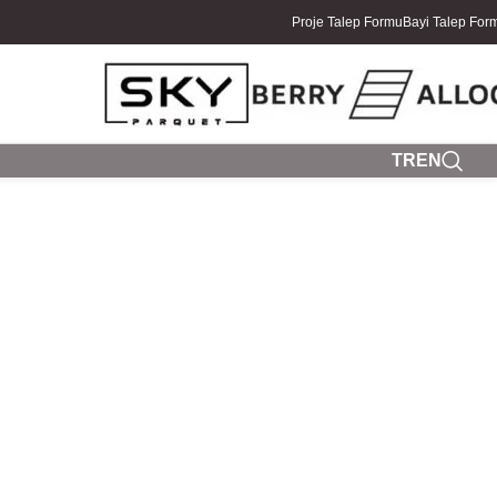
Proje Talep Formu
Bayi Talep For
TR
EN