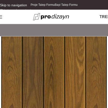
Skip to navigation
Proje Talep Formu
Bayi Talep Formu
Skip to main content
TR
E