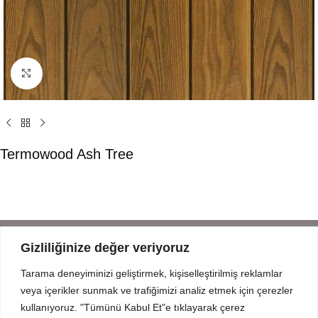
Click to enlarge
Termowood Ash Tree
Gizliliğinize değer veriyoruz
Tarama deneyiminizi geliştirmek, kişiselleştirilmiş reklamlar
Mahmut Şevket Paşa Cd. No 52 Beykoz Istanbul
veya içerikler sunmak ve trafiğimizi analiz etmek için çerezler
+90 216 319 52 07
kullanıyoruz. "Tümünü Kabul Et"e tıklayarak çerez
info@prodizayn.com.tr