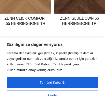
ZENN CLICK COMFORT
ZENN GLUEDOWN 55
55 HERRINGBONE TR
HERRINGBONE TR
Gizliliğinize değer veriyoruz
Tarama deneyiminizi geliştirmek, kişiselleştirilmiş reklamlar
veya içerikler sunmak ve trafiğimizi analiz etmek için çerezler
Mahmut Şevket Paşa Cd. No 52 Beykoz Istanbul
kullanıyoruz. "Tümünü Kabul Et"e tıklayarak çerez
+90 216 319 52 07
kullanımımıza onay vermiş olursunuz.
info@prodizayn.com.tr
PRODİZAYN
Tümünü Kabul Et
YARDIM
Ayarlar
FORMLAR