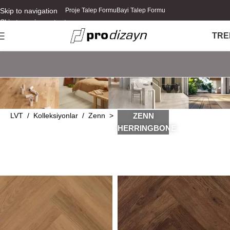
Skip to navigation
Proje Talep Formu
Bayi Talep Formu
Skip to main content
TR
E
LVT
/
Kolleksiyonlar
/
Zen
n >
ZENN
HERRINGBONE