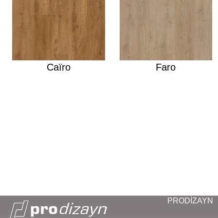
Caïro
Faro
PRODİZAYN