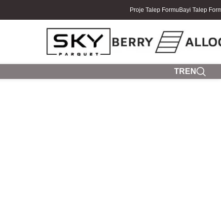
Proje Talep Formu
Bayi Talep For
TR
EN