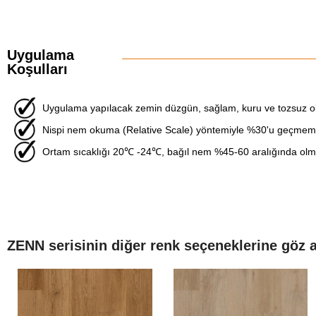
Uygulama
Koşulları
Uygulama yapılacak zemin düzgün, sağlam, kuru ve tozsuz ol
Nispi nem okuma (Relative Scale) yöntemiyle %30'u geçmemel
Ortam sıcaklığı 20℃ -24℃, bağıl nem %45-60 aralığında olma
ZENN serisinin diğer renk seçeneklerine göz a