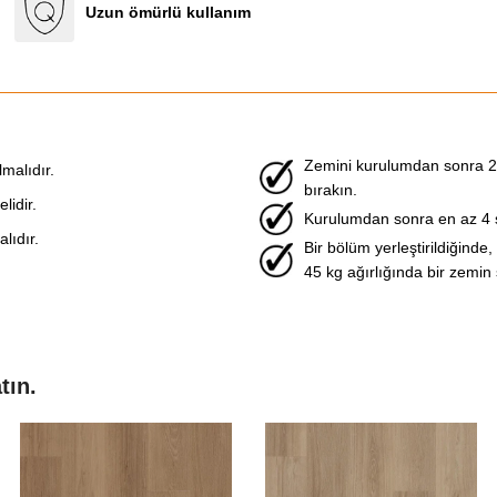
Uzun ömürlü kullanım
Zemini kurulumdan sonra 
malıdır.
bırakın.
idir.
Kurulumdan sonra en az 4 
lıdır.
Bir bölüm yerleştirildiğinde,
45 kg ağırlığında bir zemin s
tın.