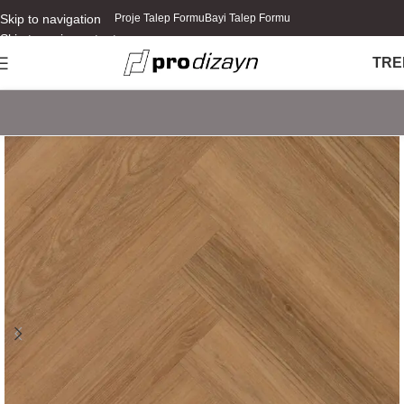
Skip to navigation
Proje Talep Formu
Bayi Talep Formu
Skip to main content
TR
E