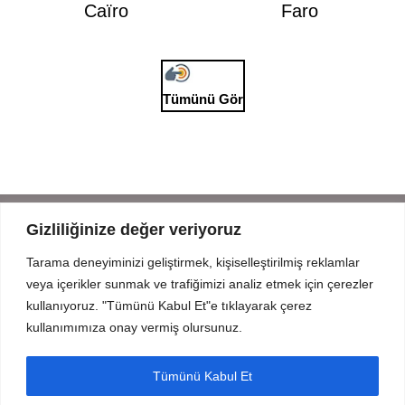
Caïro
Faro
Tümünü Gör
Gizliliğinize değer veriyoruz
Tarama deneyiminizi geliştirmek, kişiselleştirilmiş reklamlar
Mahmut Şevket Paşa Cd. No 52 Beykoz Istanbul
veya içerikler sunmak ve trafiğimizi analiz etmek için çerezler
+90 216 319 52 07
kullanıyoruz. "Tümünü Kabul Et"e tıklayarak çerez
info@prodizayn.com.tr
kullanımımıza onay vermiş olursunuz.
PRODİZAYN
Tümünü Kabul Et
YARDIM