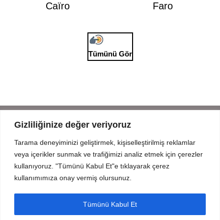
Caïro
Faro
Tümünü Gör
Gizliliğinize değer veriyoruz
Tarama deneyiminizi geliştirmek, kişiselleştirilmiş reklamlar
Mahmut Şevket Paşa Cd. No 52 Beykoz Istanbul
veya içerikler sunmak ve trafiğimizi analiz etmek için çerezler
+90 216 319 52 07
kullanıyoruz. "Tümünü Kabul Et"e tıklayarak çerez
info@prodizayn.com.tr
kullanımımıza onay vermiş olursunuz.
PRODİZAYN
Tümünü Kabul Et
YARDIM