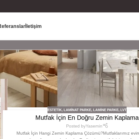
Referanslar
İletişim
ESTETIK
,
LAMINAT PARKE
,
LAMINE PARKE
,
LVT
Mutfak İçin En Doğru Zemin Kaplama
Posted by
Yasemin
Mutfak İçin Hangi Zemin Kaplama Çözümü?Mutfaklarımız evim