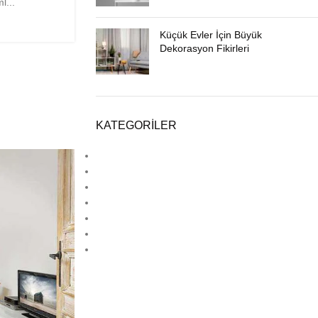
l...
Küçük Evler İçin Büyük
Dekorasyon Fikirleri
KATEGORILER
Ahşap Dekorasyon
Deck
Estetik
Hpl
Laminat Parke
Lamine Parke
Lvt