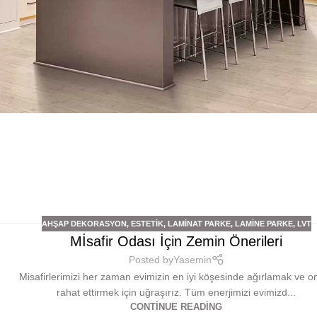
AHŞAP DEKORASYON
,
ESTETIK
,
LAMINAT PARKE
,
LAMINE PARKE
,
LVT
Mİsafir Odası İçin Zemin Önerileri
Posted by
Yasemin
Misafirlerimizi her zaman evimizin en iyi köşesinde ağırlamak ve on
rahat ettirmek için uğraşırız. Tüm enerjimizi evimizd...
CONTINUE READING