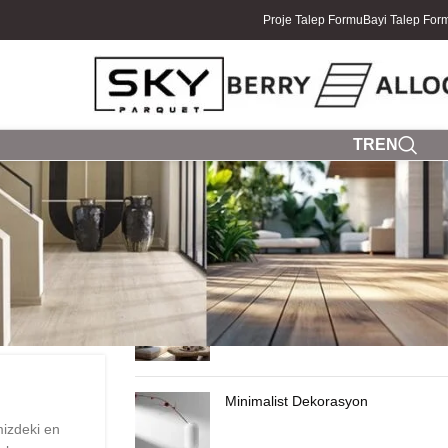
Proje Talep Formu
Bayi Talep For
TR
EN
SON YAZILAR
Yazlık Ev Dekorasyonu
Minimalist Dekorasyon
izdeki en