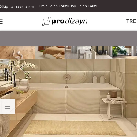
Skip to navigation
Proje Talep Formu
Bayi Talep Formu
Skip to main content
TR
E