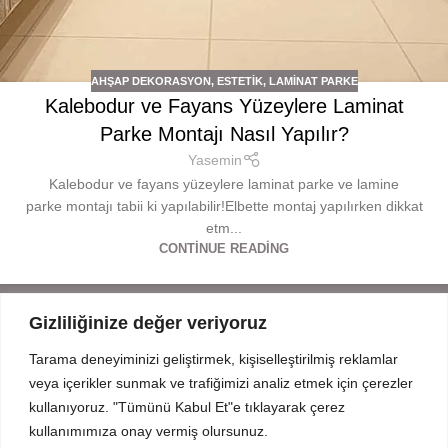
AHŞAP DEKORASYON
,
ESTETIK
,
LAMINAT PARKE
Kalebodur ve Fayans Yüzeylere Laminat
Parke Montajı Nasıl Yapılır?
Yasemin
Kalebodur ve fayans yüzeylere laminat parke ve lamine
parke montajı tabii ki yapılabilir!Elbette montaj yapılırken dikkat
etm...
CONTINUE READING
Gizliliğinize değer veriyoruz
Tarama deneyiminizi geliştirmek, kişiselleştirilmiş reklamlar
Mahmut Şevket Paşa Cd. No 52 Beykoz Istanbul
veya içerikler sunmak ve trafiğimizi analiz etmek için çerezler
+90 216 319 52 07
kullanıyoruz. "Tümünü Kabul Et"e tıklayarak çerez
info@prodizayn.com.tr
kullanımımıza onay vermiş olursunuz.