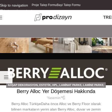
Skip to navigation
Proje Talep Formu
Bayi Talep Formu
Skip to main content
TR
E
AHŞAP DEKORASYON
,
ESTETIK
,
HPL
,
LAMINAT PARKE
,
LAMINE PARKE
,
Berry Alloc Yer Döşemesi Hakkında
LVT
Yasemin
Berry Alloc TürkiyeDaha önce Alloc ve Berry Floor olarak
bilinen markaların yerini alan Berry Alloc, duvar ve zemin