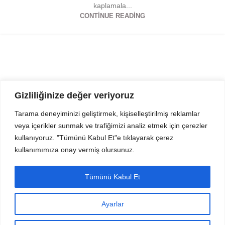
kaplamala...
CONTINUE READING
Gizliliğinize değer veriyoruz
Tarama deneyiminizi geliştirmek, kişiselleştirilmiş reklamlar
veya içerikler sunmak ve trafiğimizi analiz etmek için çerezler
Mahmut Şevket Paşa Cd. No 52 Beykoz Istanbul
kullanıyoruz. "Tümünü Kabul Et"e tıklayarak çerez
+90 216 319 52 07
kullanımımıza onay vermiş olursunuz.
info@prodizayn.com.tr
PRODİZAYN
Tümünü Kabul Et
YARDIM
Ayarlar
FORMLAR