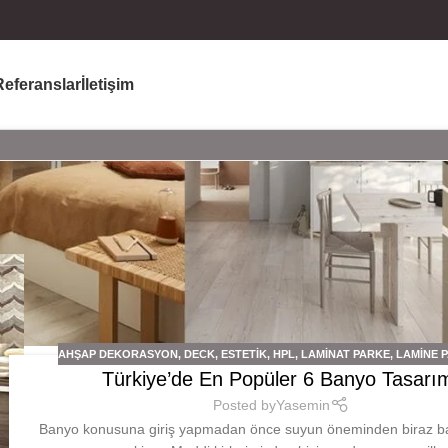
Referanslar
İletişim
AHŞAP DEKORASYON
,
DECK
,
ESTETIK
,
HPL
,
LAMINAT PARKE
,
LAMINE 
Türkiye’de En Popüler 6 Banyo Tasarı
Posted by
Yasemin
Banyo konusuna giriş yapmadan önce suyun öneminden biraz 