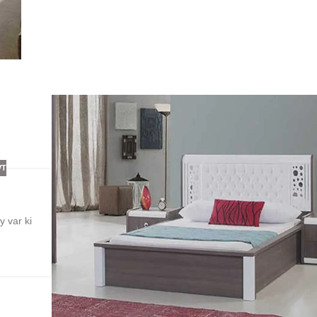
VT
y var ki