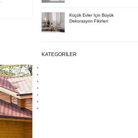
..
Küçük Evler İçin Büyük
Dekorasyon Fikirleri
KATEGORILER
Ahşap Dekorasyon
Deck
Estetik
Hpl
Laminat Parke
Lamine Parke
Lvt