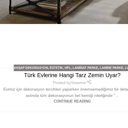
AHŞAP DEKORASYON
,
ESTETIK
,
HPL
,
LAMINAT PARKE
,
LAMINE PARKE
,
L
Türk Evlerine Hangi Tarz Zemin Uyar?
Posted by
Yasemin
Evimiz için dekorasyon tercihleri yaparken önemsemediğimiz bir deta
aslında tüm dekorasyonun bel kemiği niteliğinde "...
CONTINUE READING