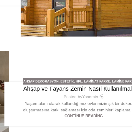
AHŞAP DEKORASYON
,
ESTETIK
,
HPL
,
LAMINAT PARKE
,
LAMINE PA
Ahşap ve Fayans Zemin Nasıl Kullanılmal
Posted by
Yasemin
Yaşam alanı olarak kullandığımız evlerimizin şık bir deko
oluşturmasına katkı sağlaması için oda zeminleri kaplama 
CONTINUE READING