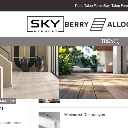
Proje Talep Formu
Bayi Talep For
TR
EN
SON YAZILAR
Yazlık Ev Dekorasyonu
PARKE
,
LVT
mı
Minimalist Dekorasyon
bahsetmemiz