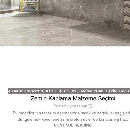
AHŞAP DEKORASYON
,
DECK
,
ESTETIK
,
HPL
,
LAMINAT PARKE
,
LAMINE PARK
Zemin Kaplama Malzeme Seçimi
Posted by
Yasemin
Ev modellerinin tasarım aşamasında sıcak ve soğuk ısı geçişleri
dengelemek,kendi enerjisini üreten evler de fazla enerji ha...
CONTINUE READING