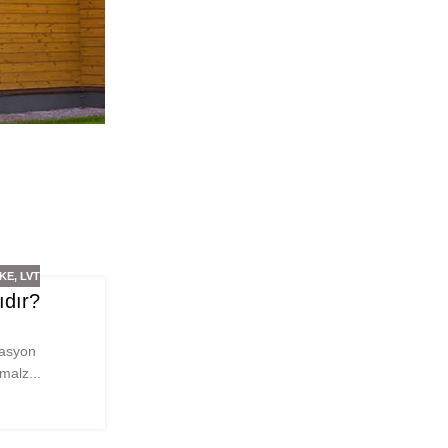
RKE
,
LVT
ıdır?
rasyon
malz...