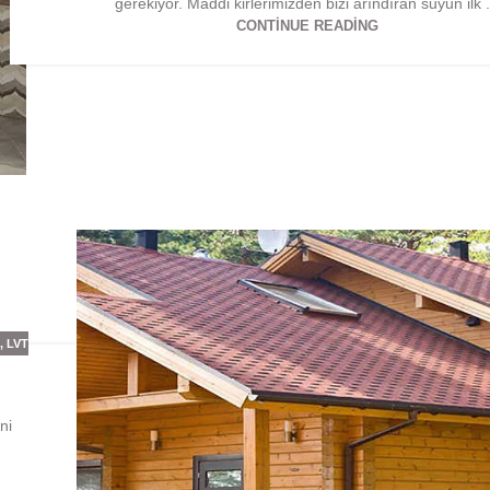
gerekiyor. Maddi kirlerimizden bizi arındıran suyun ilk .
CONTINUE READING
E
,
LVT
ni