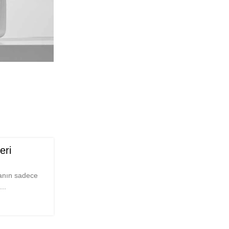
eri
kanın sadece
..