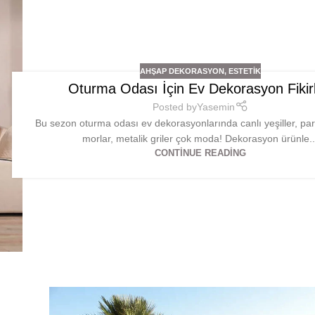
AHŞAP DEKORASYON
,
ESTETIK
Oturma Odası İçin Ev Dekorasyon Fikirl
Posted by
Yasemin
Bu sezon oturma odası ev dekorasyonlarında canlı yeşiller, par
morlar, metalik griler çok moda! Dekorasyon ürünle..
CONTINUE READING