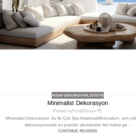
AHŞAP DEKORASYON
,
ESTETIK
Minimalist Dekorasyon
Posted by
Pro@Dizayn
Minimalist Dekorasyon: Az ile Çok Şey AnlatmakMinimalizm, son yıll
dekorasyonunda en popüler akımlardan biri haline ge...
CONTINUE READING