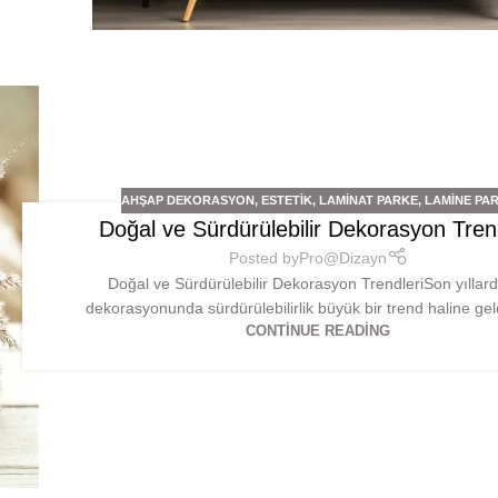
AHŞAP DEKORASYON
,
ESTETIK
,
LAMINAT PARKE
,
LAMINE PA
Doğal ve Sürdürülebilir Dekorasyon Trend
Posted by
Pro@Dizayn
Doğal ve Sürdürülebilir Dekorasyon TrendleriSon yıllar
dekorasyonunda sürdürülebilirlik büyük bir trend haline geld
CONTINUE READING