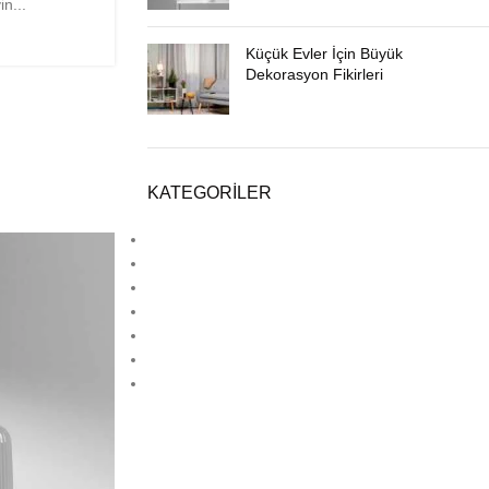
n...
Küçük Evler İçin Büyük
Dekorasyon Fikirleri
KATEGORILER
Ahşap Dekorasyon
Deck
Estetik
Hpl
Laminat Parke
Lamine Parke
Lvt