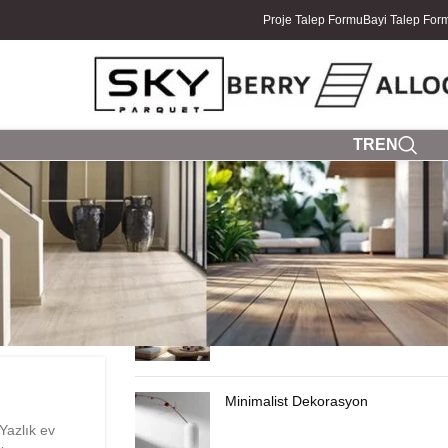
Proje Talep Formu
Bayi Talep For
TR
EN
SON YAZILAR
Yazlık Ev Dekorasyonu
Minimalist Dekorasyon
Yazlık ev