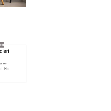
RKE
leri
da ev
i. He...