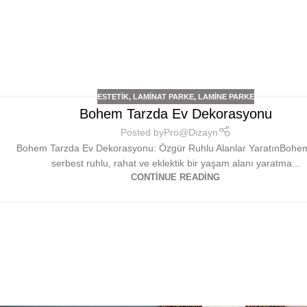
ESTETIK
,
LAMINAT PARKE
,
LAMINE PARKE
Bohem Tarzda Ev Dekorasyonu
Posted by
Pro@Dizayn
Bohem Tarzda Ev Dekorasyonu: Özgür Ruhlu Alanlar YaratınBohem 
serbest ruhlu, rahat ve eklektik bir yaşam alanı yaratma...
CONTINUE READING