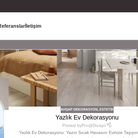
Referanslar
İletişim
AHŞAP DEKORASYON
,
ESTETIK
Yazlık Ev Dekorasyonu
Posted by
Pro@Dizayn
Yazlık Ev Dekorasyonu: Yazın Sıcak Havasını Evinize Taşıyın