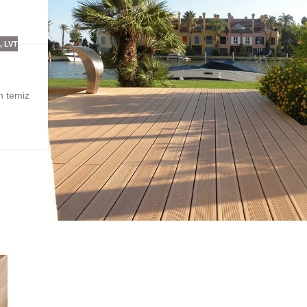
E
,
LVT
n temiz