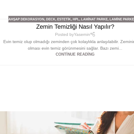
AHŞAP DEKORASYON
,
DECK
,
ESTETIK
,
HPL
,
LAMINAT PARKE
,
LAMINE PARK
Zemin Temizliği Nasıl Yapılır?
Posted by
Yasemin
Evin temiz olup olmadığı zeminden çok kolaylıkla anlaşılabilir. Zemini
olması evin temiz görünmesini sağlar. Bazı zemi...
CONTINUE READING