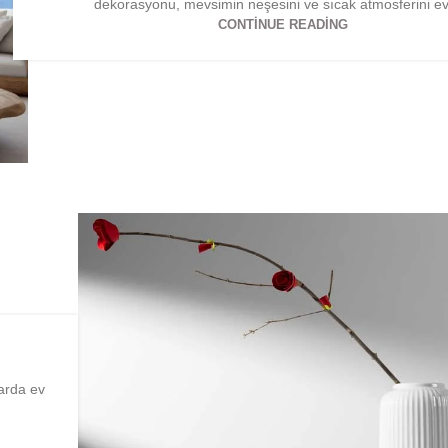
dekorasyonu, mevsimin neşesini ve sıcak atmosferini evi
CONTINUE READING
arda ev