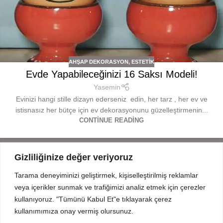
AHŞAP DEKORASYON
,
ESTETIK
Evde Yapabileceğinizi 16 Saksı Modeli!
Yasemin
Evinizi hangi stille dizayn ederseniz edin, her tarz , her ev ve
istisnasız her bütçe için ev dekorasyonunu güzelleştirmenin...
CONTINUE READING
Gizliliğinize değer veriyoruz
Tarama deneyiminizi geliştirmek, kişiselleştirilmiş reklamlar
Mahmut Şevket Paşa Cd. No 52 Beykoz Istanbul
veya içerikler sunmak ve trafiğimizi analiz etmek için çerezler
+90 216 319 52 07
kullanıyoruz. "Tümünü Kabul Et"e tıklayarak çerez
info@prodizayn.com.tr
kullanımımıza onay vermiş olursunuz.