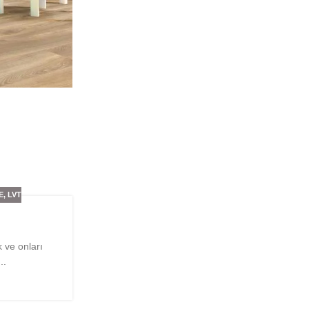
E
,
LVT
 ve onları
..