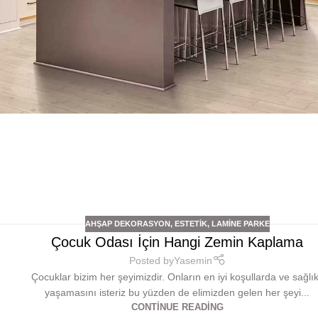
AHŞAP DEKORASYON
,
ESTETIK
,
LAMINE PARKE
Çocuk Odası İçin Hangi Zemin Kaplama
Posted by
Yasemin
Çocuklar bizim her şeyimizdir. Onların en iyi koşullarda ve sağlık
yaşamasını isteriz bu yüzden de elimizden gelen her şeyi...
CONTINUE READING