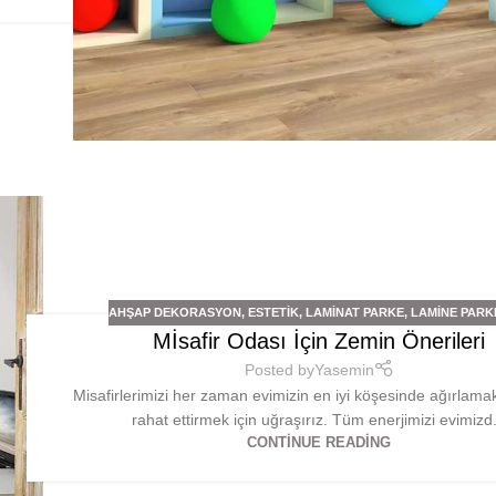
AHŞAP DEKORASYON
,
ESTETIK
,
LAMINAT PARKE
,
LAMINE PARK
Mİsafir Odası İçin Zemin Önerileri
Posted by
Yasemin
Misafirlerimizi her zaman evimizin en iyi köşesinde ağırlamak
rahat ettirmek için uğraşırız. Tüm enerjimizi evimizd.
CONTINUE READING