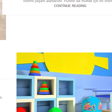
önemli yaşam alanlarıdır. Purline ise mutfak için en önem
CONTINUE READING
lı