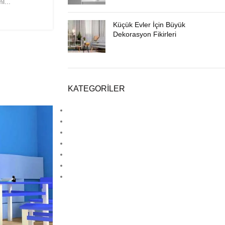
l...
Küçük Evler İçin Büyük
Dekorasyon Fikirleri
KATEGORILER
Ahşap Dekorasyon
Deck
Estetik
Hpl
Laminat Parke
Lamine Parke
Lvt