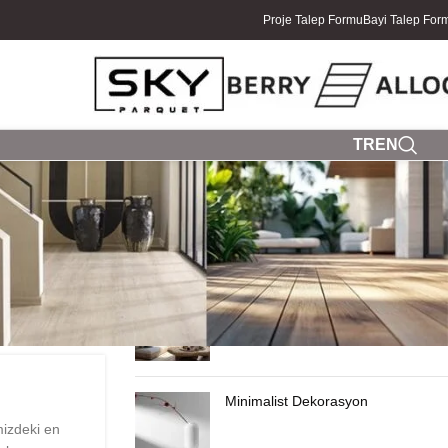
Proje Talep Formu
Bayi Talep For
TR
EN
SON YAZILAR
Yazlık Ev Dekorasyonu
Minimalist Dekorasyon
izdeki en