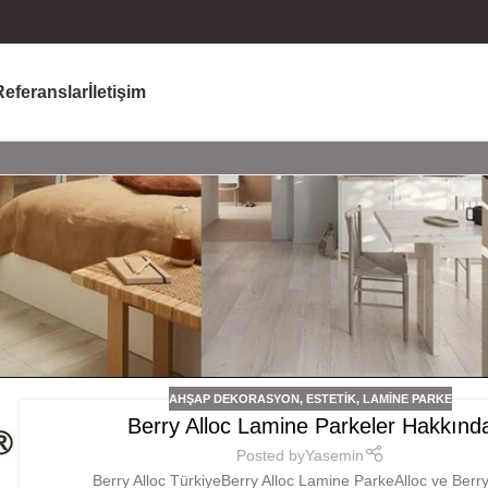
Referanslar
İletişim
AHŞAP DEKORASYON
,
ESTETIK
,
LAMINE PARKE
Berry Alloc Lamine Parkeler Hakkınd
Posted by
Yasemin
Berry Alloc TürkiyeBerry Alloc Lamine ParkeAlloc ve Berry