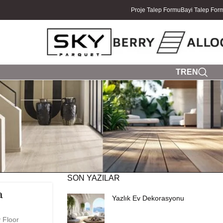
Proje Talep Formu
Bayi Talep For
TR
EN
SON YAZILAR
a
Yazlık Ev Dekorasyonu
 Floor