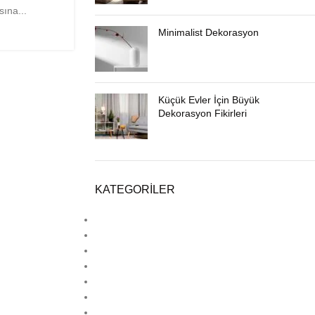
sına...
Minimalist Dekorasyon
Küçük Evler İçin Büyük
Dekorasyon Fikirleri
KATEGORILER
Ahşap Dekorasyon
Deck
Estetik
Hpl
Laminat Parke
Lamine Parke
Lvt