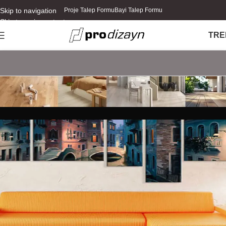
Skip to navigation
Proje Talep Formu
Bayi Talep Formu
Skip to main content
TR
E