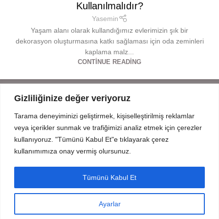
Kullanılmalıdır?
Yasemin
Yaşam alanı olarak kullandığımız evlerimizin şık bir
dekorasyon oluşturmasına katkı sağlaması için oda zeminleri
kaplama malz...
CONTINUE READING
Gizliliğinize değer veriyoruz
Tarama deneyiminizi geliştirmek, kişiselleştirilmiş reklamlar
Mahmut Şevket Paşa Cd. No 52 Beykoz Istanbul
veya içerikler sunmak ve trafiğimizi analiz etmek için çerezler
+90 216 319 52 07
info@prodizayn.com.tr
kullanıyoruz. "Tümünü Kabul Et"e tıklayarak çerez
kullanımımıza onay vermiş olursunuz.
PRODİZAYN
Tümünü Kabul Et
YARDIM
Ayarlar
FORMLAR
© 2025 Tüm Hakları Saklıdır.
InCreaWeb
tarafından oluşturuldu.