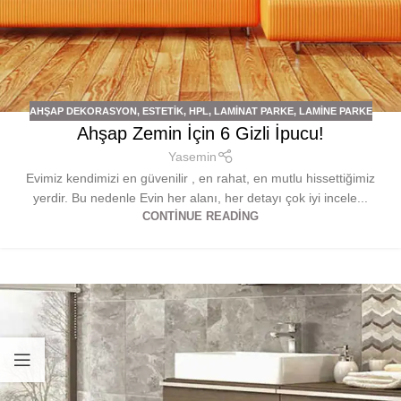
AHŞAP DEKORASYON
,
ESTETIK
,
HPL
,
LAMINAT PARKE
,
LAMINE PARKE
Ahşap Zemin İçin 6 Gizli İpucu!
Yasemin
Evimiz kendimizi en güvenilir , en rahat, en mutlu hissettiğimiz
yerdir. Bu nedenle Evin her alanı, her detayı çok iyi incele...
CONTINUE READING