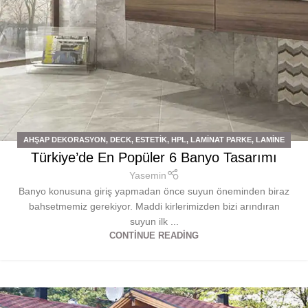
AHŞAP DEKORASYON
,
DECK
,
ESTETIK
,
HPL
,
LAMINAT PARKE
,
LAMINE
Türkiye’de En Popüler 6 Banyo Tasarımı
PARKE
,
LVT
Yasemin
Banyo konusuna giriş yapmadan önce suyun öneminden biraz
bahsetmemiz gerekiyor. Maddi kirlerimizden bizi arındıran
suyun ilk ...
CONTINUE READING