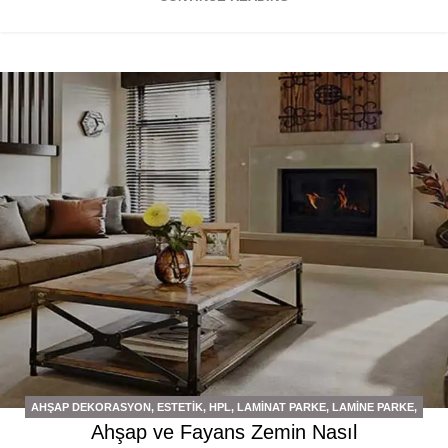
AHŞAP DEKORASYON
,
ESTETIK
,
HPL
,
LAMINAT PARKE
,
LAMINE PARKE
,
Ahşap ve Fayans Zemin Nasıl
LVT