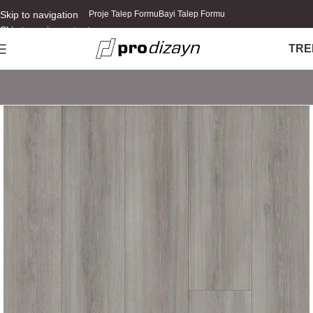
Skip to navigation
Proje Talep Formu
Bayi Talep Formu
Skip to main content
TR
E