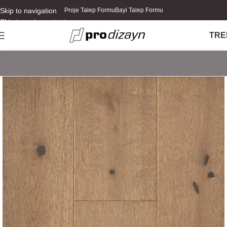
Skip to navigation
Proje Talep Formu
Bayi Talep Formu
Skip to main content
TR
E