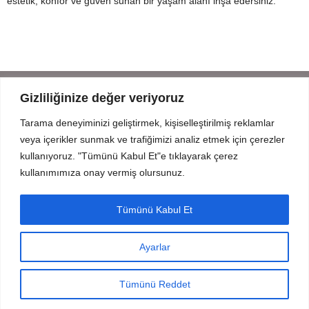
estetik, konfor ve güven sunan bir yaşam alanı inşa edersiniz.
Gizliliğinize değer veriyoruz
Tarama deneyiminizi geliştirmek, kişiselleştirilmiş reklamlar
Mahmut Şevket Paşa Cd. No 52 Beykoz Istanbul
veya içerikler sunmak ve trafiğimizi analiz etmek için çerezler
+90 216 319 52 07
kullanıyoruz. "Tümünü Kabul Et"e tıklayarak çerez
info@prodizayn.com.tr
kullanımımıza onay vermiş olursunuz.
PRODİZAYN
Tümünü Kabul Et
YARDIM
Ayarlar
FORMLAR
© 2025 Tüm Hakları Saklıdır.
InCreaWeb
tarafından oluşturuldu.
Tümünü Reddet
urumsal
Referanslar
Ürünler
İletişim