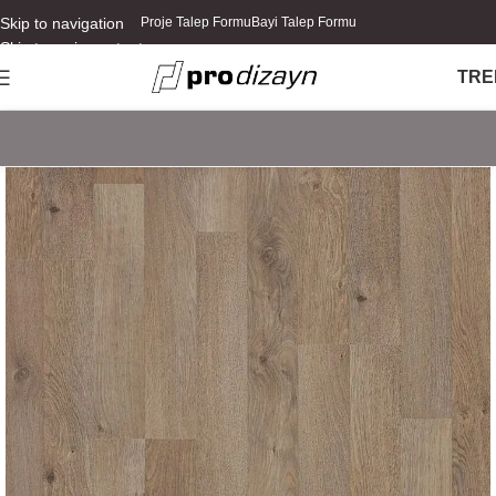
Skip to navigation
Proje Talep Formu
Bayi Talep Formu
Skip to main content
TR
E