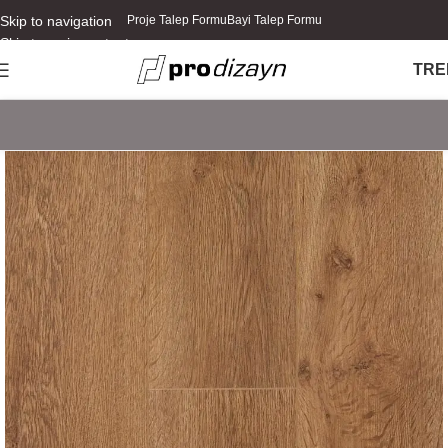
Skip to navigation
Proje Talep Formu
Bayi Talep Formu
Skip to main content
TR
E