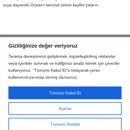
suya dayanıklı Ocean+ laminat zemin keyfini çıkarın.
Gizliliğinize değer veriyoruz
Tarama deneyiminizi geliştirmek, kişiselleştirilmiş reklamlar
Mahmut Şevket Paşa Cd. No 52 Beykoz Istanbul
veya içerikler sunmak ve trafiğimizi analiz etmek için çerezler
+90 216 319 52 07
kullanıyoruz. "Tümünü Kabul Et"e tıklayarak çerez
info@prodizayn.com.tr
kullanımımıza onay vermiş olursunuz.
PRODİZAYN
Tümünü Kabul Et
YARDIM
Ayarlar
FORMLAR
© 2025 Tüm Hakları Saklıdır.
InCreaWeb
tarafından oluşturuldu.
Tümünü Reddet