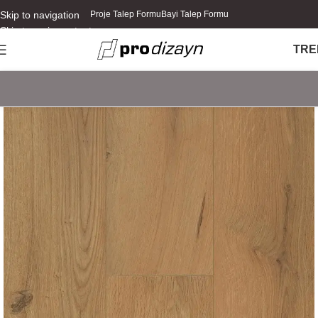
Skip to navigation
Proje Talep Formu
Bayi Talep Formu
Skip to main content
TR
E