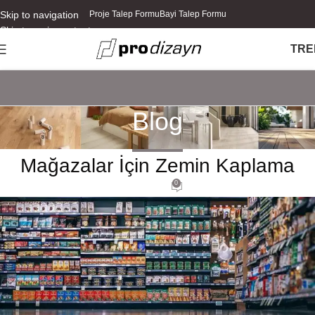
Skip to navigation
Proje Talep Formu
Bayi Talep Formu
Skip to main content
TR
E
Blog
ESTETIK
,
LVT
Mağazalar İçin Zemin Kaplama
0