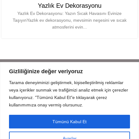
Yazlık Ev Dekorasyonu
Yazlık Ev Dekorasyonu: Yazın Sıcak Havasını Evinize
TaşıyınYazlık ev dekorasyonu, mevsimin neşesini ve sıcak
atmosferini evin...
Gizliliğinize değer veriyoruz
Tarama deneyiminizi geliştirmek, kişiselleştirilmiş reklamlar
Mahmut Şevket Paşa Cd. No 52 Beykoz Istanbul
veya içerikler sunmak ve trafiğimizi analiz etmek için çerezler
+90 216 319 52 07
kullanıyoruz. "Tümünü Kabul Et"e tıklayarak çerez
info@prodizayn.com.tr
kullanımımıza onay vermiş olursunuz.
PRODİZAYN
Tümünü Kabul Et
YARDIM
Ayarlar