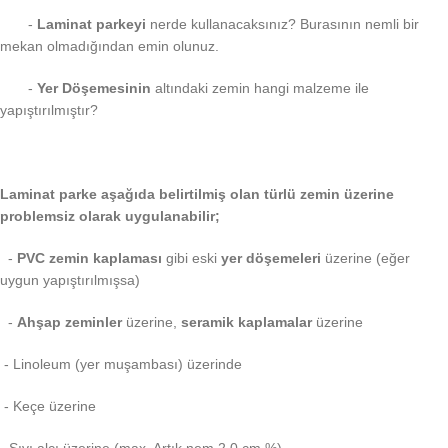
-
Laminat parkeyi
nerde kullanacaksınız? Burasının nemli bir
mekan olmadığından emin olunuz.
-
Yer Döşemesinin
altındaki zemin hangi malzeme ile
yapıştırılmıştır?
Laminat parke aşağıda belirtilmiş olan türlü zemin üzerine
problemsiz olarak uygulanabilir;
-
PVC zemin kaplaması
gibi eski
yer döşemeleri
üzerine (eğer
uygun yapıştırılmışsa)
-
Ahşap zeminler
üzerine,
seramik kaplamalar
üzerine
- Linoleum (yer muşambası) üzerinde
- Keçe üzerine
- Sıvı alçı üzerine (max. Artık nem 2.0 cm %)