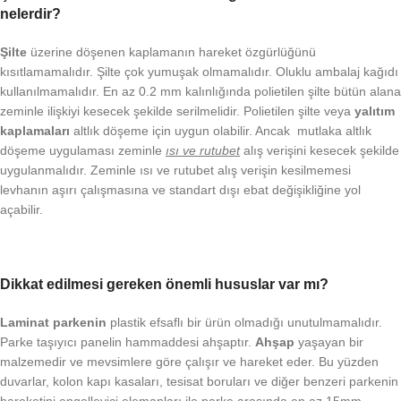
nelerdir?
Şilte
üzerine döşenen kaplamanın hareket özgürlüğünü
kısıtlamamalıdır. Şilte çok yumuşak olmamalıdır. Oluklu ambalaj kağıdı
kullanılmamalıdır. En az 0.2 mm kalınlığında polietilen şilte bütün alana
zeminle ilişkiyi kesecek şekilde serilmelidir. Polietilen şilte veya
yalıtım
kaplamaları
altlık döşeme için uygun olabilir. Ancak mutlaka altlık
döşeme uygulaması zeminle
ısı ve rutubet
alış verişini kesecek şekilde
uygulanmalıdır. Zeminle ısı ve rutubet alış verişin kesilmemesi
levhanın aşırı çalışmasına ve standart dışı ebat değişikliğine yol
açabilir.
Dikkat edilmesi gereken önemli hususlar var mı?
Laminat parkenin
plastik efsaflı bir ürün olmadığı unutulmamalıdır.
Parke taşıyıcı panelin hammaddesi ahşaptır.
Ahşap
yaşayan bir
malzemedir ve mevsimlere göre çalışır ve hareket eder. Bu yüzden
duvarlar, kolon kapı kasaları, tesisat boruları ve diğer benzeri parkenin
hareketini engelleyici elemanları ile parke arasında en az 15mm