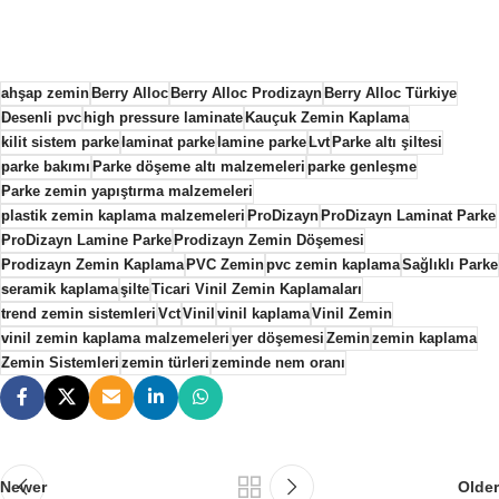
ahşap zemin
Berry Alloc
Berry Alloc Prodizayn
Berry Alloc Türkiye
Desenli pvc
high pressure laminate
Kauçuk Zemin Kaplama
kilit sistem parke
laminat parke
lamine parke
Lvt
Parke altı şiltesi
parke bakımı
Parke döşeme altı malzemeleri
parke genleşme
Parke zemin yapıştırma malzemeleri
plastik zemin kaplama malzemeleri
ProDizayn
ProDizayn Laminat Parke
ProDizayn Lamine Parke
Prodizayn Zemin Döşemesi
Prodizayn Zemin Kaplama
PVC Zemin
pvc zemin kaplama
Sağlıklı Parke
seramik kaplama
şilte
Ticari Vinil Zemin Kaplamaları
trend zemin sistemleri
Vct
Vinil
vinil kaplama
Vinil Zemin
vinil zemin kaplama malzemeleri
yer döşemesi
Zemin
zemin kaplama
Zemin Sistemleri
zemin türleri
zeminde nem oranı
Newer
Older