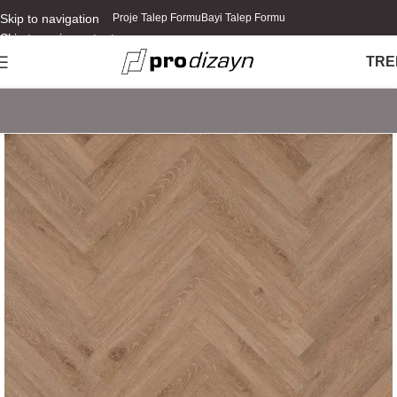
Skip to navigation
Proje Talep Formu
Bayi Talep Formu
Skip to main content
TR
E