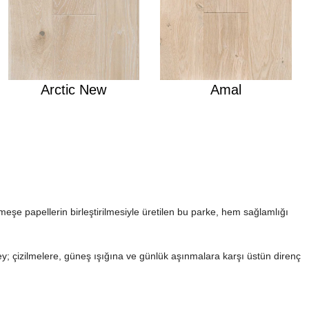
Arctic New
Amal
 meşe papellerin birleştirilmesiyle üretilen bu parke, hem sağlamlığı
ey; çizilmelere, güneş ışığına ve günlük aşınmalara karşı üstün direnç