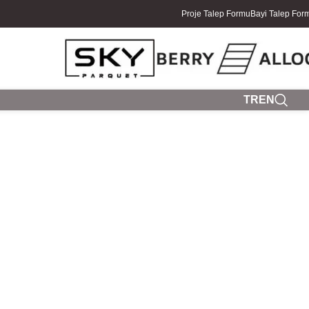
Proje Talep Formu
Bayi Talep For
TR
EN