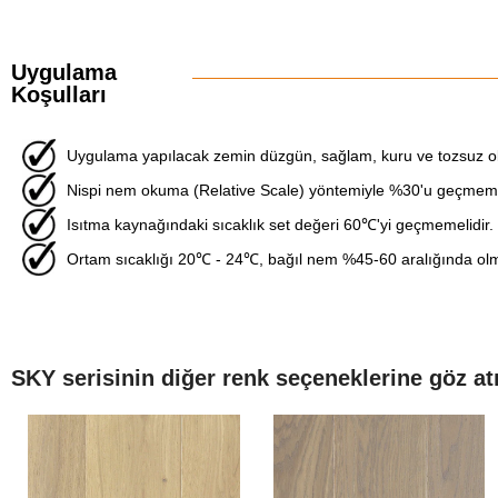
Uygulama
Koşulları
Uygulama yapılacak zemin düzgün, sağlam, kuru ve tozsuz ol
Nispi nem okuma (Relative Scale) yöntemiyle %30'u geçmemel
Isıtma kaynağındaki sıcaklık set değeri 60℃'yi geçmemelidir.
Ortam sıcaklığı 20℃ - 24℃, bağıl nem %45-60 aralığında olma
SKY serisinin diğer renk seçeneklerine göz at